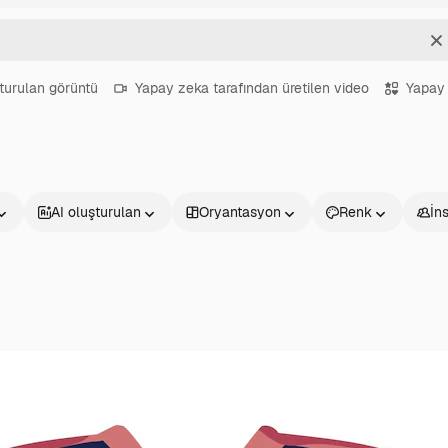
T
turulan görüntü
Yapay zeka tarafından üretilen video
Yapay 
AI oluşturulan
Oryantasyon
Renk
İn