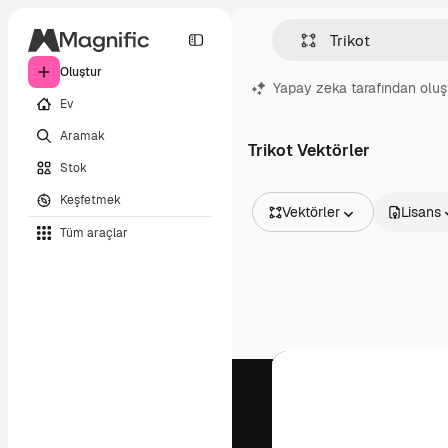
Oluştur
Yapay zeka tarafından oluş
Ev
Aramak
Trikot Vektörler
Stok
Keşfetmek
Vektörler
Lisans
Tüm araçlar
Tüm Görseller
Vektörler
İllüstrasyonlar
Fotoğraflar
PSD
Şablonlar
Maketler
Videolar
Video çekimleri
Hareketli grafikler
Video şablonları
Simgeler
3D Modeller