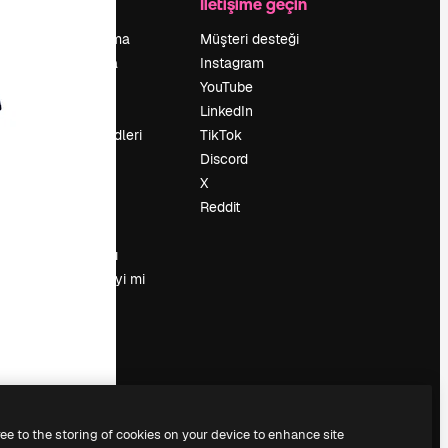
Şirket
İletişime geçin
Fiyatlandırma
Müşteri desteği
Hakkımızda
Instagram
Reviews
YouTube
Kariyer
LinkedIn
Arama trendleri
TikTok
Blog
Discord
Olaylar
X
Slidesgo
Reddit
İçerik satışı
Basın odası
Magnific.ai’yi mi
arıyorsun?
ree to the storing of cookies on your device to enhance site