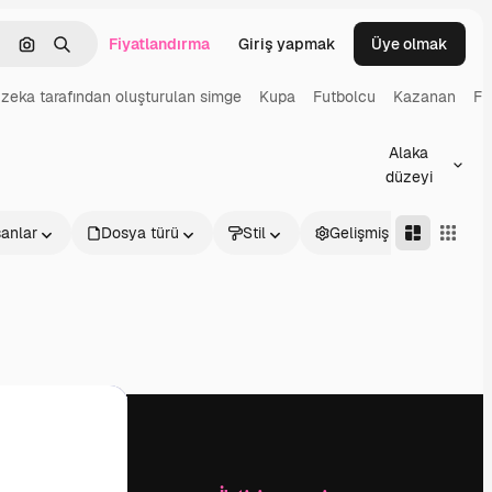
Fiyatlandırma
Giriş yapmak
Üye olmak
emizlemek
Görüntüyle ara
Aramak
zeka tarafından oluşturulan simge
Kupa
Futbolcu
Kazanan
Fu
Alaka
düzeyi
sanlar
Dosya türü
Stil
Gelişmiş