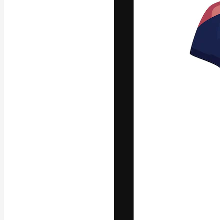
Yazı tipleri
En iyi işlerini 
Kreatif ekipler,
stüdyolar genel
abone.
Türkçe
Copyright © 2010