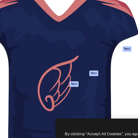
Ürünler
Başlayın
yöneteceğin yaratıcı platform.
Spaces
Academy
 işletmeler, ajanslar ve
AI Asistanı
Dokümantasyon
inde 1 milyondan fazla
AI Görüntü
Destek
Oluşturucu
Kullanım Şartları
AI video
Gizlilik Politikası
oluşturucu
Orijinaller
Yeni
AI ses oluşturucu
Çerez politikası
Stok içerik
Güven merkezi
Claude/ChatGPT
Satış ortakları
Yeni
için MCP
Kurumsal
Ajanlar
Yeni
API
Mobil Uygulama
Tüm Magnific
araçları
-
2026
Freepik Company S.L.U.
Her hakkı saklıdır
.
By clicking “Accept All Cookies”, you ag