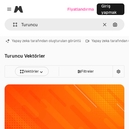
Giriş
Magnific
Fiyatlandırma
Close menu
yapmak
Temizlemek
Görünt
Yapay zeka tarafından oluşturulan görüntü
Yapay zeka tarafından 
Turuncu Vektörler
Vektörler
Filtreler