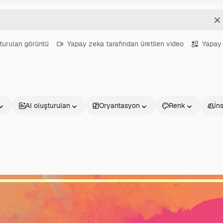
T
turulan görüntü
Yapay zeka tarafından üretilen video
Yapay 
AI oluşturulan
Oryantasyon
Renk
İn