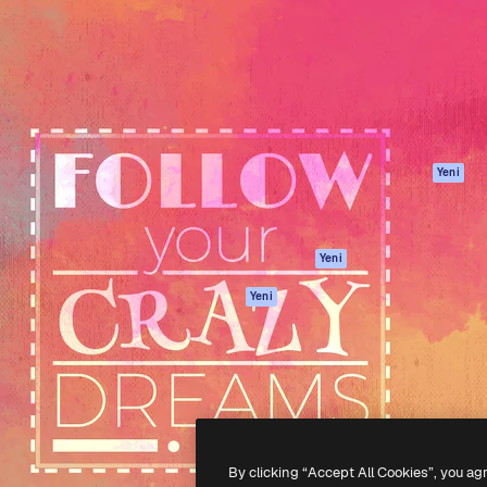
Ürünler
Başlayın
yöneteceğin yaratıcı platform.
Spaces
Academy
 işletmeler, ajanslar ve
AI Asistanı
Dokümantasyon
inde 1 milyondan fazla
AI Görüntü
Destek
Oluşturucu
Kullanım Şartları
AI video
Gizlilik Politikası
oluşturucu
Orijinaller
Yeni
AI ses oluşturucu
Çerez politikası
Stok içerik
Güven merkezi
Claude/ChatGPT
Satış ortakları
Yeni
için MCP
Kurumsal
Ajanlar
Yeni
API
Mobil Uygulama
Tüm Magnific
araçları
-
2026
Freepik Company S.L.U.
Her hakkı saklıdır
.
By clicking “Accept All Cookies”, you ag