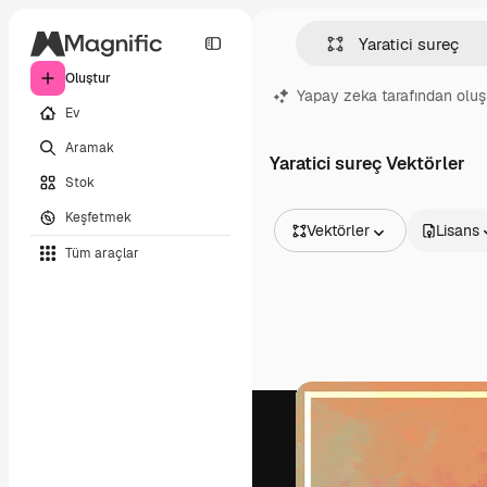
Oluştur
Yapay zeka tarafından oluş
Ev
Aramak
Yaratici sureç Vektörler
Stok
Keşfetmek
Vektörler
Lisans
Tüm araçlar
Tüm Görseller
Vektörler
İllüstrasyonlar
Fotoğraflar
PSD
Şablonlar
Maketler
Videolar
Video çekimleri
Hareketli grafikler
Video şablonları
Simgeler
3D Modeller