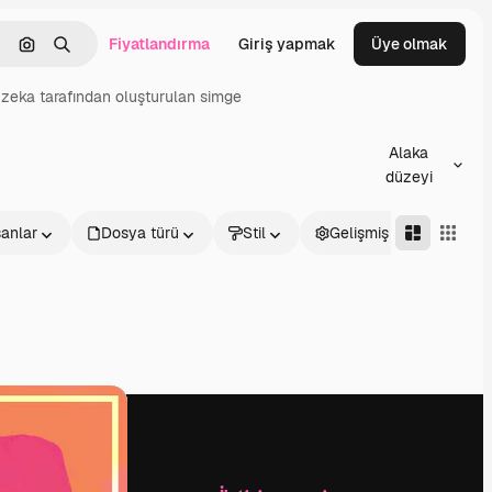
Fiyatlandırma
Giriş yapmak
Üye olmak
emizlemek
Görüntüyle ara
Aramak
zeka tarafından oluşturulan simge
Alaka
düzeyi
sanlar
Dosya türü
Stil
Gelişmiş