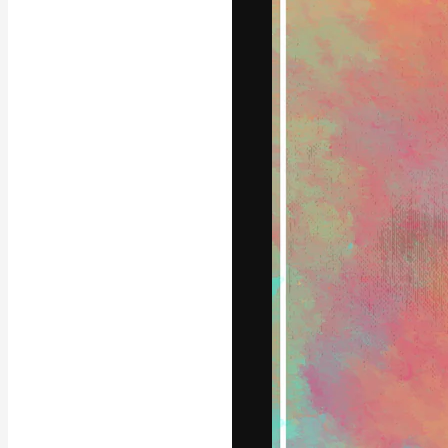
Yazı tipleri
En iyi işlerini 
Kreatif ekipler,
stüdyolar genel
abone.
Türkçe
Copyright © 2010