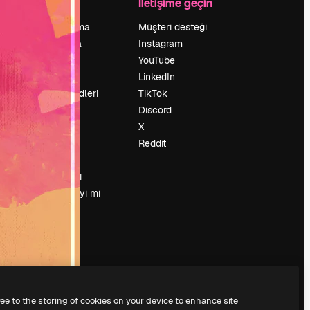
Şirket
İletişime geçin
Fiyatlandırma
Müşteri desteği
Hakkımızda
Instagram
Reviews
YouTube
Kariyer
LinkedIn
Arama trendleri
TikTok
Blog
Discord
Olaylar
X
Slidesgo
Reddit
İçerik satışı
Basın odası
Magnific.ai’yi mi
arıyorsun?
ree to the storing of cookies on your device to enhance site