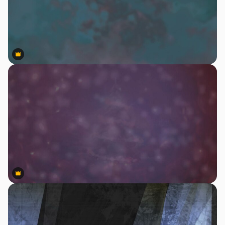
Premium
Premium
Premium
Premium