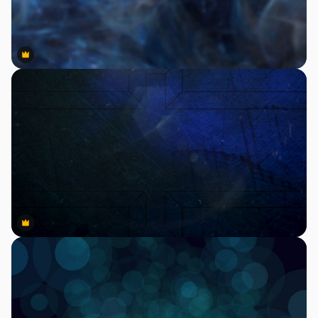
Premium
Premium
Premium
Premium