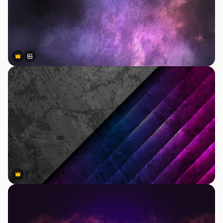
Premium
Premium
AI tarafından oluşturuldu
Premium
Premium