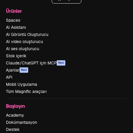
Ürünler
Spaces
AI Asistanı
AI Görüntü Oluşturucu
AI video oluşturucu
AI ses oluşturucu
Stok içerik
Claude/ChatGPT için MCP
Yeni
Ajanlar
Yeni
API
Mobil Uygulama
Tüm Magnific araçları
Başlayın
Academy
Dokümantasyon
Destek