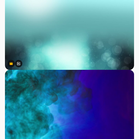
Premium
Premium
AI tarafından oluşturuldu