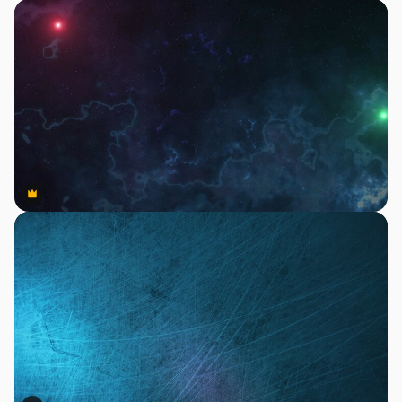
Premium
Premium