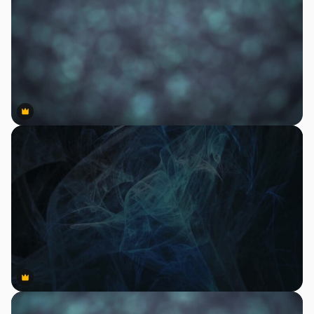
Premium
Premium
Premium
Premium