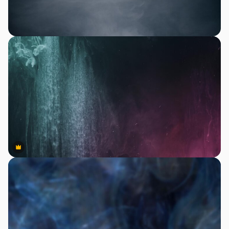
Premium
Premium