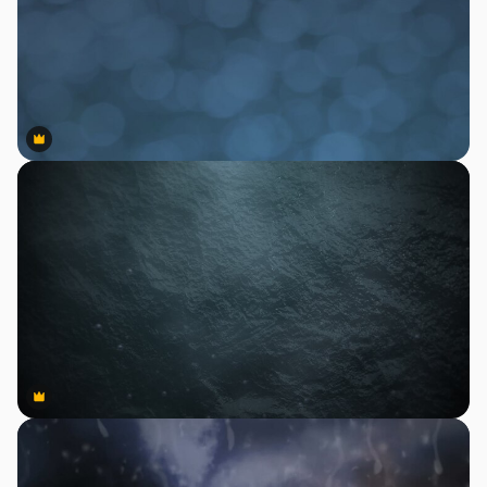
Premium
Premium
Premium
Premium