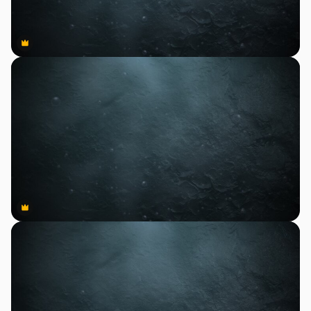
Premium
Premium
Premium
Premium