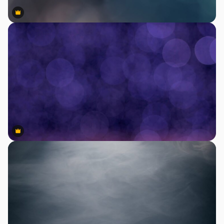
Premium
Premium
Premium
Premium