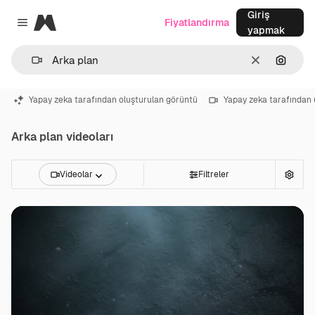
Giriş
Magnific
Fiyatlandırma
Close menu
yapmak
Temizlemek
Görünt
Yapay zeka tarafından oluşturulan görüntü
Yapay zeka tarafından 
Arka plan videoları
Videolar
Filtreler