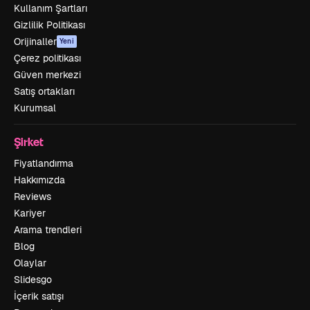
Kullanım Şartları
Gizlilik Politikası
Orijinaller
Yeni
Çerez politikası
Güven merkezi
Satış ortakları
Kurumsal
Şirket
Fiyatlandırma
Hakkımızda
Reviews
Kariyer
Arama trendleri
Blog
Olaylar
Slidesgo
İçerik satışı