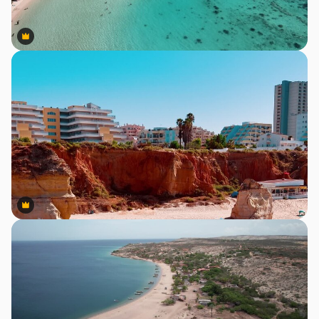
Premium
Premium
Premium
Premium