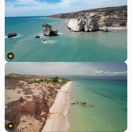
Premium
Premium
Premium
Premium