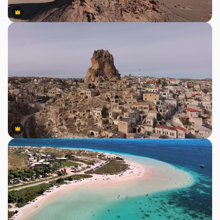
Premium
Premium
Premium
Premium