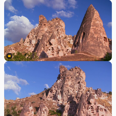
Premium
Premium