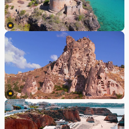
Premium
Premium
Premium
Premium