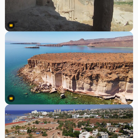
Premium
Premium
Premium
Premium