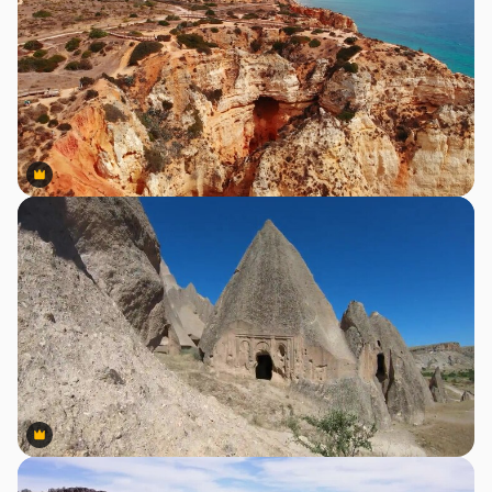
Premium
Premium
Premium
Premium