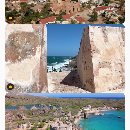
Premium
Premium
Premium
Premium