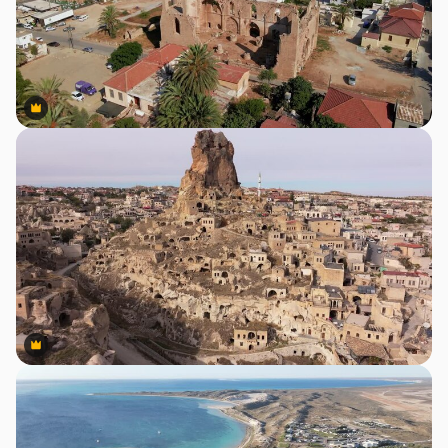
Premium
Premium
Premium
Premium