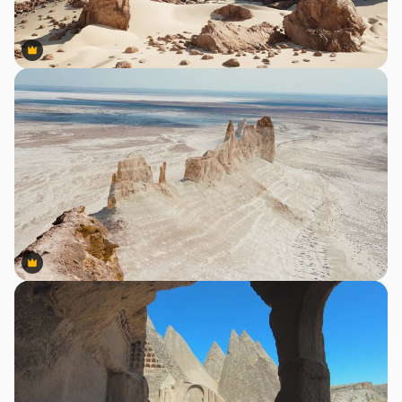
Premium
Premium
Premium
Premium