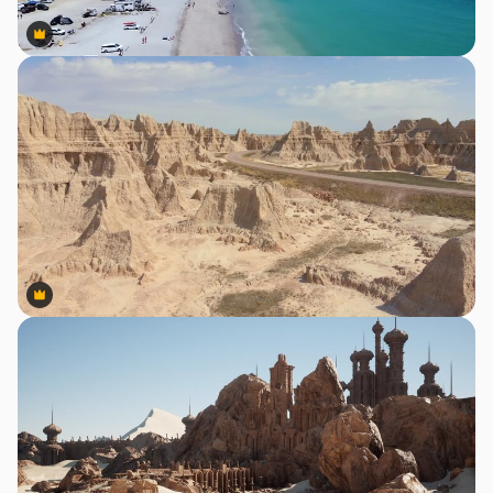
Premium
Premium
Premium
Premium