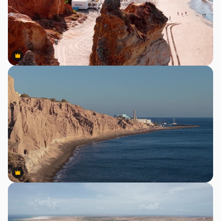
Premium
Premium
Premium
Premium