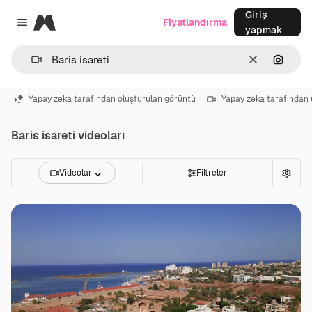
Giriş
Magnific
Fiyatlandırma
Close menu
yapmak
Temizlemek
Görünt
Yapay zeka tarafından oluşturulan görüntü
Yapay zeka tarafından 
Baris isareti videoları
Videolar
Filtreler