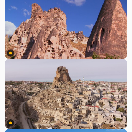
Premium
Premium
Premium
Premium