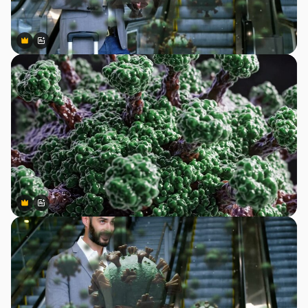
Premium
Premium
AI tarafından oluşturuldu
Premium
Premium
AI tarafından oluşturuldu