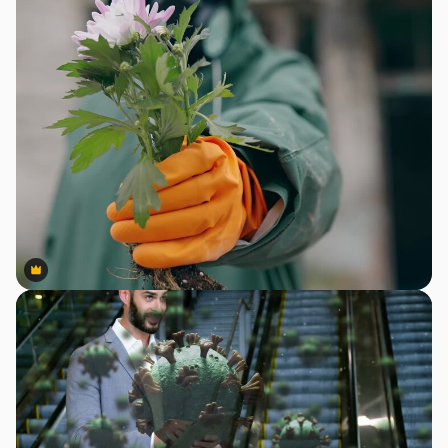
Premium
Premium