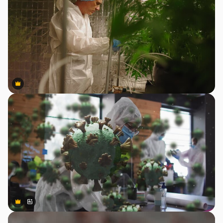
Premium
Premium
Premium
Premium
AI tarafından oluşturuldu