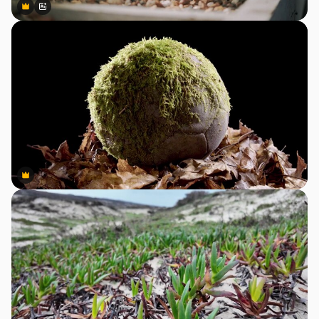
Premium
Premium
AI tarafından oluşturuldu
Premium
Premium