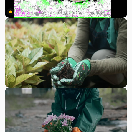
Premium
Premium