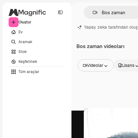
Oluştur
Yapay zeka tarafından oluş
Ev
Aramak
Bos zaman videoları
Stok
Keşfetmek
Videolar
Lisans
Tüm araçlar
Tüm Görseller
Vektörler
İllüstrasyonlar
Fotoğraflar
PSD
Şablonlar
Maketler
Videolar
Video çekimleri
Hareketli grafikler
Video şablonları
Simgeler
3D Modeller