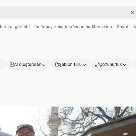
T
turulan görüntü
Yapay zeka tarafından üretilen video
Soyut
A
AI oluşturulan
Şablon türü
Çözünürlük