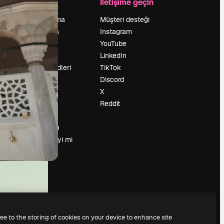
Şirket
İletişime geçin
Fiyatlandırma
Müşteri desteği
Hakkımızda
Instagram
Reviews
YouTube
Kariyer
LinkedIn
Arama trendleri
TikTok
Blog
Discord
Olaylar
X
Slidesgo
Reddit
İçerik satışı
Basın odası
Magnific.ai’yi mi
arıyorsun?
ree to the storing of cookies on your device to enhance site