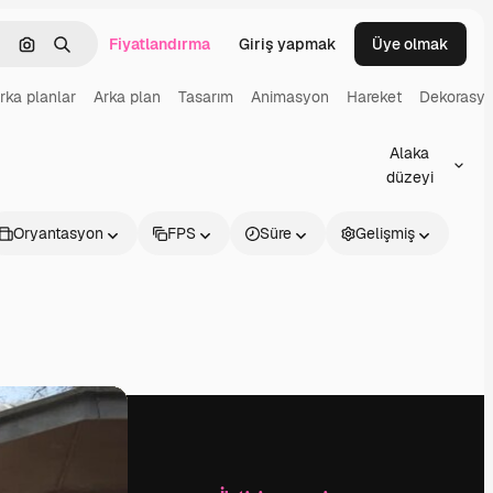
Fiyatlandırma
Giriş yapmak
Üye olmak
emizlemek
Görüntüyle ara
Aramak
rka planlar
Arka plan
Tasarım
Animasyon
Hareket
Dekorasy
Alaka
düzeyi
Oryantasyon
FPS
Süre
Gelişmiş