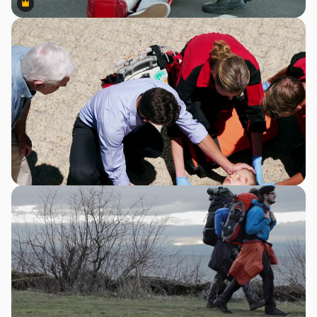
Premium
Premium