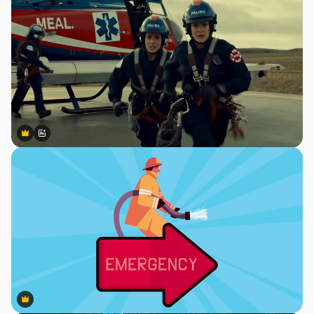
Premium
Premium
AI tarafından oluşturuldu
Premium
Premium