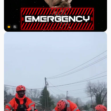
Premium
Premium
AI tarafından oluşturuldu