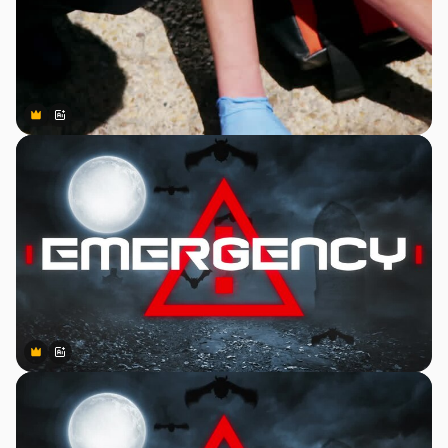
Premium
Premium
AI tarafından oluşturuldu
Premium
Premium
AI tarafından oluşturuldu