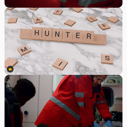
Premium
Premium