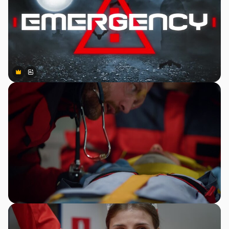
Premium
Premium
AI tarafından oluşturuldu