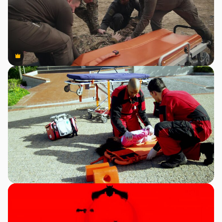
Premium
Premium