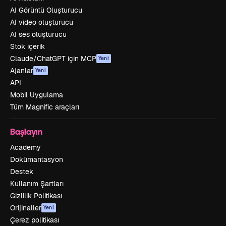
AI Görüntü Oluşturucu
AI video oluşturucu
AI ses oluşturucu
Stok içerik
Claude/ChatGPT için MCP
Yeni
Ajanlar
Yeni
API
Mobil Uygulama
Tüm Magnific araçları
Başlayın
Academy
Dokümantasyon
Destek
Kullanım Şartları
Gizlilik Politikası
Orijinaller
Yeni
Çerez politikası