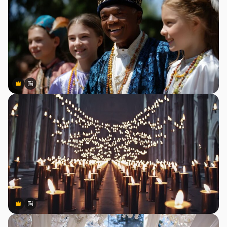
Premium
Premium
AI tarafından oluşturuldu
Premium
Premium
AI tarafından oluşturuldu