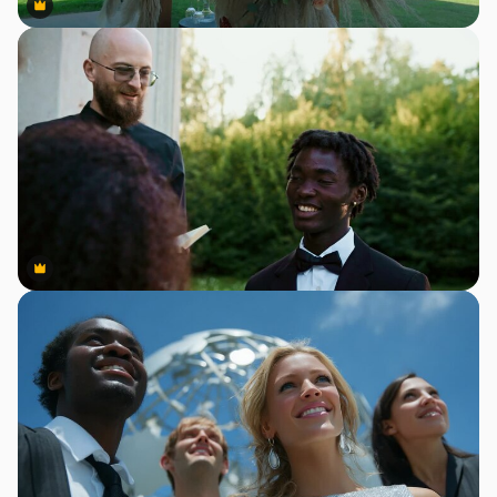
Premium
Premium
Premium
Premium