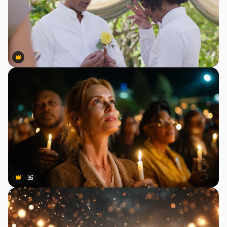
Premium
Premium
Premium
Premium
AI tarafından oluşturuldu