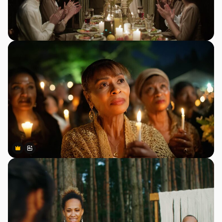
Premium
Premium
AI tarafından oluşturuldu