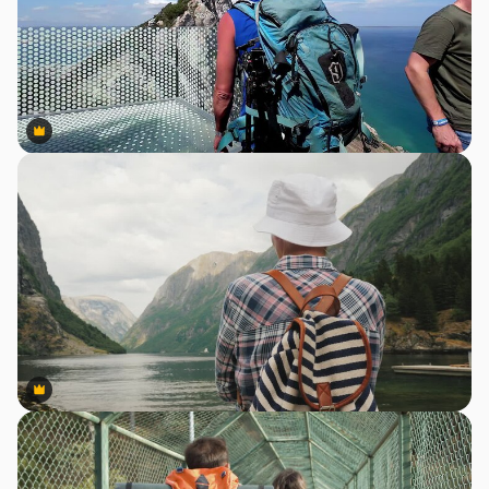
Premium
Premium
Premium
Premium