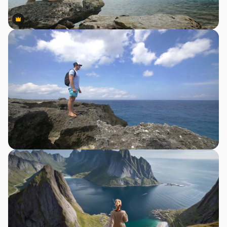
Premium
Premium