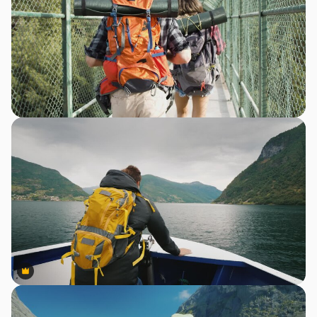
Premium
Premium