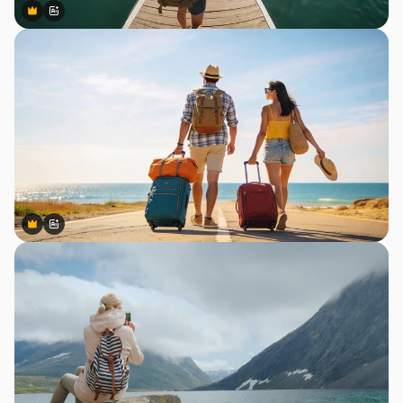
Premium
Premium
AI tarafından oluşturuldu
Premium
Premium
AI tarafından oluşturuldu