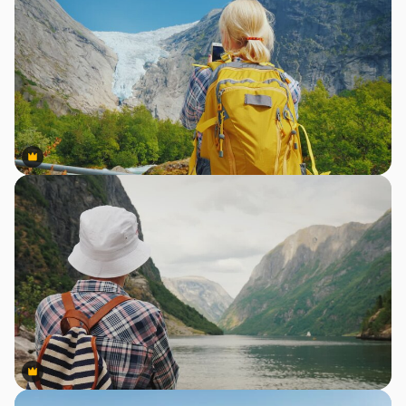
Premium
Premium
Premium
Premium