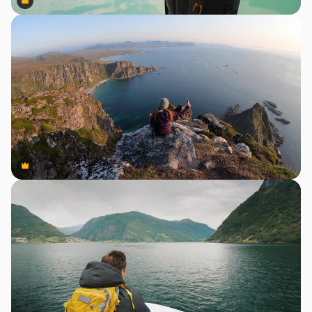
Premium
Premium
Premium
Premium