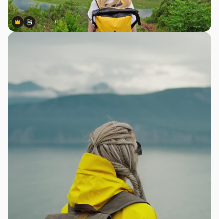
Premium
Premium
AI tarafından oluşturuldu