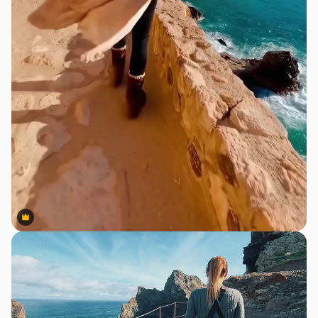
Premium
Premium