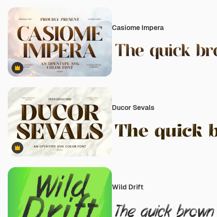
Casiome Impera
Premium
Ducor Sevals
Premium
Wild Drift