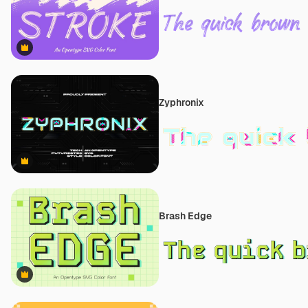
Premium
Zyphronix
Premium
Brash Edge
Premium