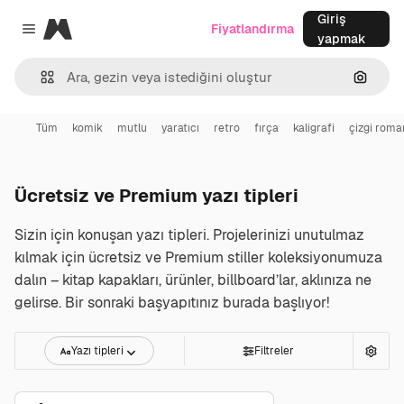
Giriş
Magnific
Fiyatlandırma
Close menu
yapmak
Görünt
Tüm
komik
mutlu
yaratıcı
retro
fırça
kaligrafi
çizgi roma
Ücretsiz ve Premium yazı tipleri
Sizin için konuşan yazı tipleri. Projelerinizi unutulmaz
kılmak için ücretsiz ve Premium stiller koleksiyonumuza
dalın – kitap kapakları, ürünler, billboard’lar, aklınıza ne
gelirse. Bir sonraki başyapıtınız burada başlıyor!
Yazı tipleri
Filtreler