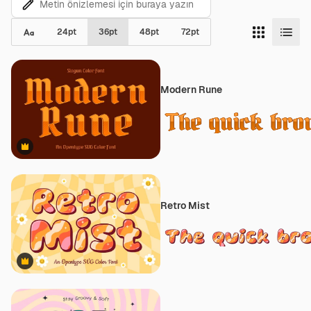
24
pt
36
pt
48
pt
72
pt
Modern Rune
Premium
Retro Mist
Premium