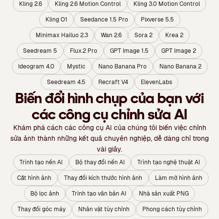
Kling 2.6
Kling 2.6 Motion Control
Kling 3.0 Motion Control
Kling O1
Seedance 1.5 Pro
Pixverse 5.5
Minimax Hailuo 2.3
Wan 2.6
Sora 2
Krea 2
Seedream 5
Flux.2 Pro
GPT Image 1.5
GPT Image 2
Ideogram 4.0
Mystic
Nano Banana Pro
Nano Banana 2
Seedream 4.5
Recraft V4
ElevenLabs
Biến đổi hình chụp của bạn với
các công cụ chỉnh sửa AI
Khám phá cách các công cụ AI của chúng tôi biến việc chỉnh
sửa ảnh thành những kết quả chuyên nghiệp, dễ dàng chỉ trong
vài giây.
Trình tạo nền AI
Bộ thay đổi nền AI
Trình tạo nghệ thuật AI
Cắt hình ảnh
Thay đổi kích thước hình ảnh
Làm mờ hình ảnh
Bộ lọc ảnh
Trình tạo văn bản AI
Nhà sản xuất PNG
Thay đổi góc máy
Nhân vật tùy chỉnh
Phong cách tùy chỉnh