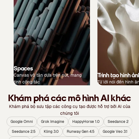
Spaces
Trình tạo hình ản
Canvas vô tận dựa trên nút, mang
tính cộng tác
Từ lời nói đến hình ả
Khám phá các mô hình AI khác
Khám phá bộ sưu tập các công cụ tạo được hỗ trợ bởi AI của
chúng tôi
Google Omni
Grok Imagine
HappyHorse 1.0
Seedance 2
Seedance 2.5
Kling 3.0
Runway Gen 4.5
Google Veo 3.1