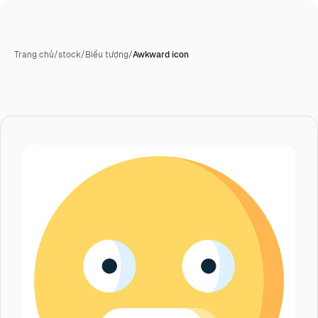
Trang chủ
/
stock
/
Biểu tượng
/
Awkward icon