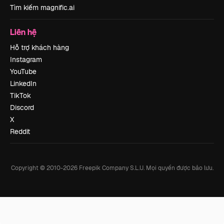
Tìm kiếm magnific.ai
Liên hệ
Hỗ trợ khách hàng
Instagram
YouTube
LinkedIn
TikTok
Discord
X
Reddit
Copyright © 2010-
2026
Freepik Company S.L.U.
Mọi quyền được bảo lưu
.