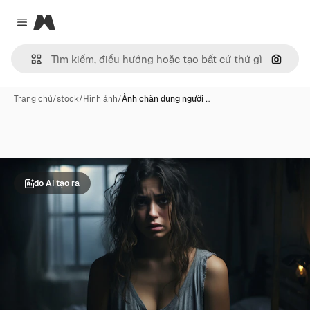
Magnific
Close menu
Tìm ki
Trang chủ
/
stock
/
Hình ảnh
/
Ảnh chân dung người …
do AI tạo ra