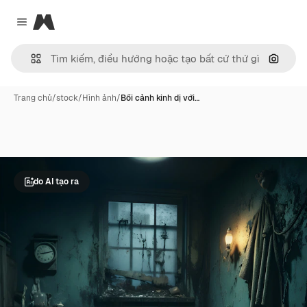
Magnific
Close menu
Tìm ki
Trang chủ
/
stock
/
Hình ảnh
/
Bối cảnh kinh dị với…
do AI tạo ra