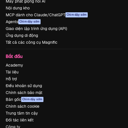
Máy phát giọng nói AI
Nội dung kho
MCP dành cho Claude/ChatGPT
Chim dậy sớm
Agents
Chim dậy sớm
Giao diện lập trình ứng dụng (API)
Ứng dụng di động
Tất cả các công cụ Magnific
Bắt đầu
Academy
Tài liệu
Hỗ trợ
Điều khoản sử dụng
Chính sách bảo mật
Bản gốc
Chim dậy sớm
Chính sách cookie
Trung tâm tin cậy
Đối tác liên kết
Công ty