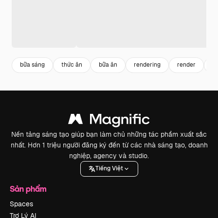
bữa sáng
thức ăn
bữa ăn
rendering
render
s
Nền tảng sáng tạo giúp bạn làm chủ những tác phẩm xuất sắc
nhất. Hơn 1 triệu người đăng ký đến từ các nhà sáng tạo, doanh
nghiệp, agency và studio.
Tiếng Việt
Sản phẩm
Spaces
Trợ Lý AI