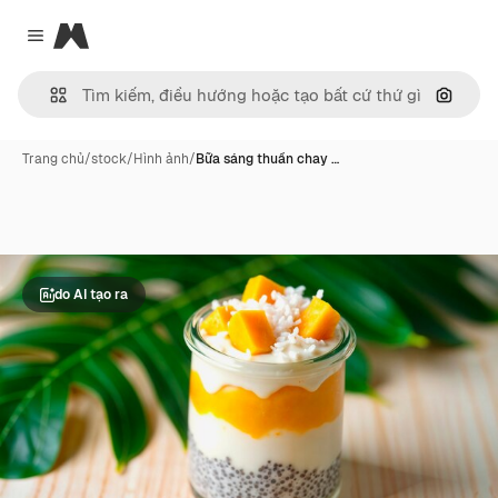
Magnific
Close menu
Tìm ki
Trang chủ
/
stock
/
Hình ảnh
/
Bữa sáng thuần chay …
do AI tạo ra