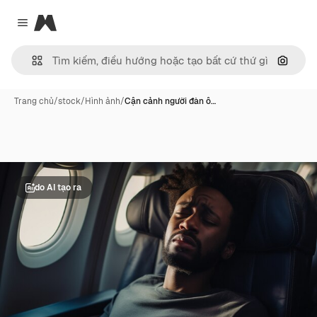
Magnific
Close menu
Tìm ki
Trang chủ
/
stock
/
Hình ảnh
/
Cận cảnh người đàn ô…
do AI tạo ra