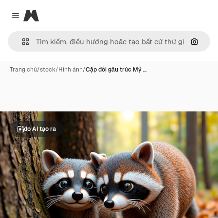
Magnific
Close menu
Tìm ki
Trang chủ
/
stock
/
Hình ảnh
/
Cặp đôi gấu trúc Mỹ …
do AI tạo ra