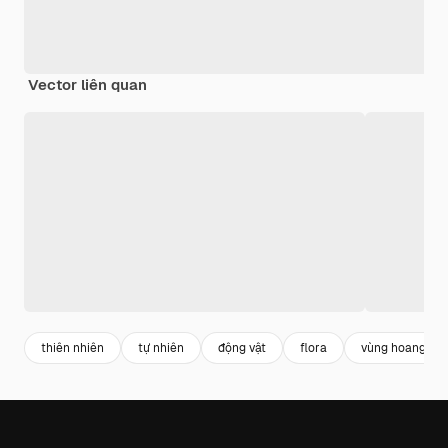
Vector liên quan
thiên nhiên
tự nhiên
động vật
flora
vùng hoang dã