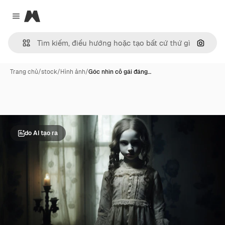
Magnific
Close menu
Tìm ki
Trang chủ
/
stock
/
Hình ảnh
/
Góc nhìn cô gái đáng…
do AI tạo ra