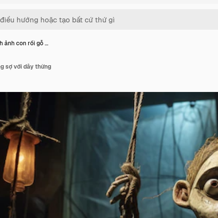
h ảnh con rối gỗ …
ng sợ với dây thừng