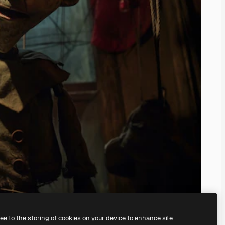
ree to the storing of cookies on your device to enhance site
ằng
Trình tạo hình ảnh AI
của chúng tôi.