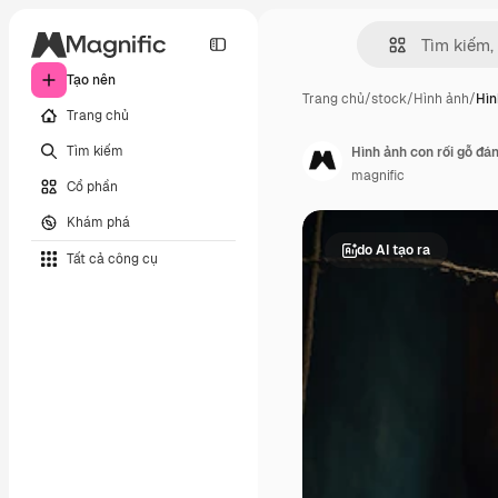
Tạo nên
Trang chủ
/
stock
/
Hình ảnh
/
Hìn
Trang chủ
Tìm kiếm
Hình ảnh con rối gỗ đá
magnific
Cổ phần
Khám phá
do AI tạo ra
Tất cả công cụ