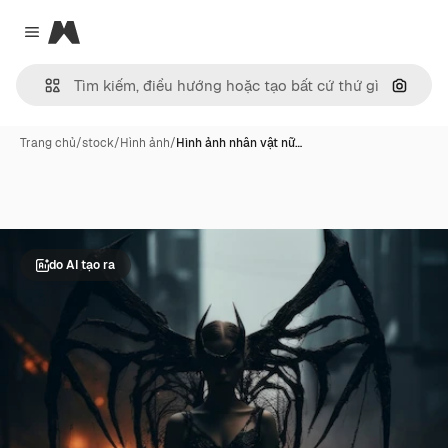
Magnific
Close menu
Tìm ki
Trang chủ
/
stock
/
Hình ảnh
/
Hình ảnh nhân vật nữ…
do AI tạo ra