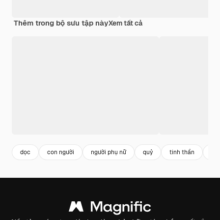
Thêm trong bộ sưu tập này
Xem tất cả
dọc
con người
người phụ nữ
quỷ
tinh thần
ng