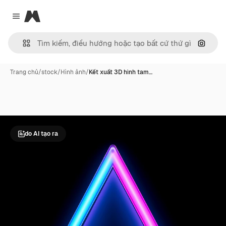
Magnific
Close menu
Tìm ki
Trang chủ
/
stock
/
Hình ảnh
/
Kết xuất 3D hình tam…
do AI tạo ra