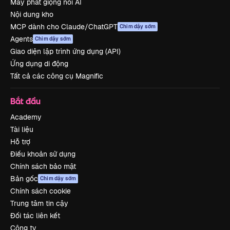
Máy phát giọng nói AI
Nội dung kho
MCP dành cho Claude/ChatGPT
Chim dậy sớm
Agents
Chim dậy sớm
Giao diện lập trình ứng dụng (API)
Ứng dụng di động
Tất cả các công cụ Magnific
Bắt đầu
Academy
Tài liệu
Hỗ trợ
Điều khoản sử dụng
Chính sách bảo mật
Bản gốc
Chim dậy sớm
Chính sách cookie
Trung tâm tin cậy
Đối tác liên kết
Công ty