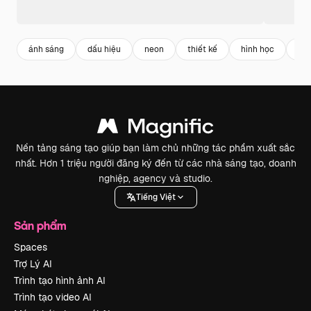
ánh sáng
dấu hiệu
neon
thiết kế
hình học
pre
Nền tảng sáng tạo giúp bạn làm chủ những tác phẩm xuất sắc
nhất. Hơn 1 triệu người đăng ký đến từ các nhà sáng tạo, doanh
nghiệp, agency và studio.
Tiếng Việt
Sản phẩm
Spaces
Trợ Lý AI
Trình tạo hình ảnh AI
Trình tạo video AI