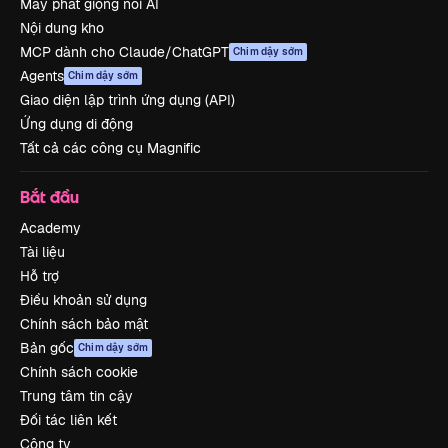
Máy phát giọng nói AI
Nội dung kho
MCP dành cho Claude/ChatGPT
Chim dậy sớm
Agents
Chim dậy sớm
Giao diện lập trình ứng dụng (API)
Ứng dụng di động
Tất cả các công cụ Magnific
Bắt đầu
Academy
Tài liệu
Hỗ trợ
Điều khoản sử dụng
Chính sách bảo mật
Bản gốc
Chim dậy sớm
Chính sách cookie
Trung tâm tin cậy
Đối tác liên kết
Công ty