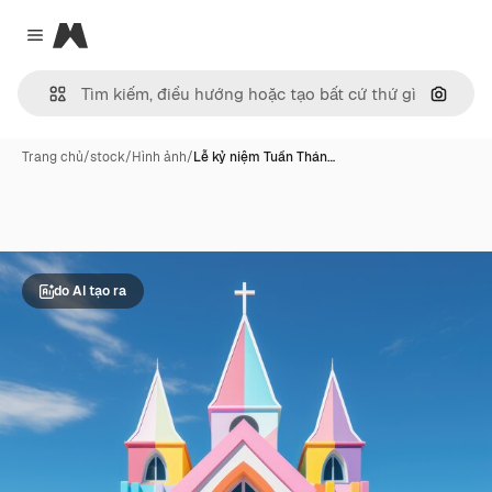
Magnific
Close menu
Tìm ki
Trang chủ
/
stock
/
Hình ảnh
/
Lễ kỷ niệm Tuần Thán…
do AI tạo ra