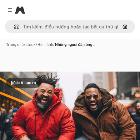
Magnific
Close menu
Tìm ki
Trang chủ
/
stock
/
Hình ảnh
/
Những người đàn ông …
do AI tạo ra