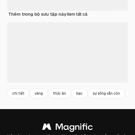
Thêm trong bộ sưu tập này
Xem tất cả
chi tiết
vàng
thức ăn
bạc
sự sống vẫn còn
bà