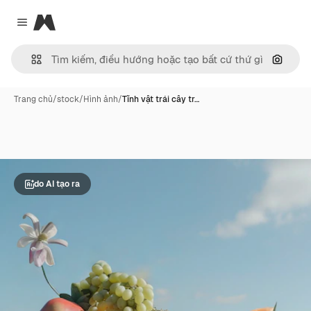
Magnific
Close menu
Tìm ki
Trang chủ
/
stock
/
Hình ảnh
/
Tĩnh vật trái cây tr…
do AI tạo ra