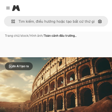
Magnific
Close menu
Tìm ki
Trang chủ
/
stock
/
Hình ảnh
/
Toàn cảnh đấu trường…
do AI tạo ra