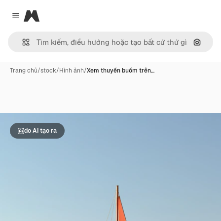
Magnific
Close menu
Tìm ki
Trang chủ
/
stock
/
Hình ảnh
/
Xem thuyền buồm trên…
do AI tạo ra