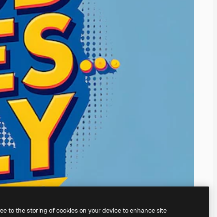
ree to the storing of cookies on your device to enhance site
ằng
Trình tạo hình ảnh AI
của chúng tôi.