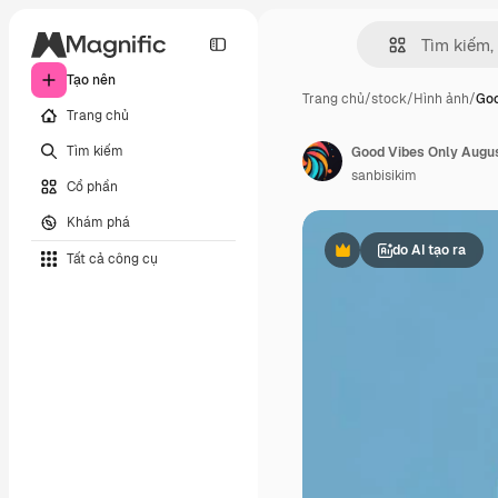
Tạo nên
Trang chủ
/
stock
/
Hình ảnh
/
Goo
Trang chủ
Tìm kiếm
Good Vibes Only Augus
sanbisikim
Cổ phần
Khám phá
do AI tạo ra
Tất cả công cụ
Phần thưởng