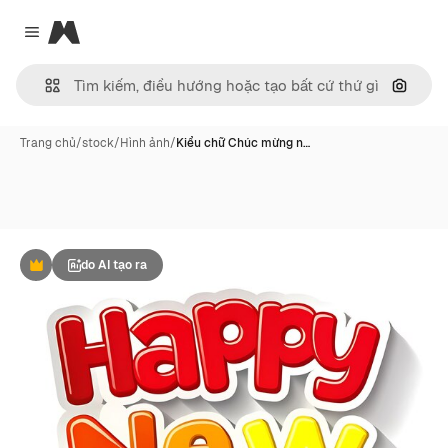
Magnific
Close menu
Tìm ki
Trang chủ
/
stock
/
Hình ảnh
/
Kiểu chữ Chúc mừng n…
do AI tạo ra
Phần thưởng