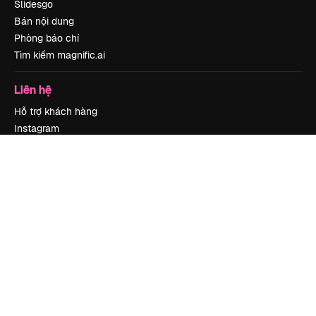
Slidesgo
Bán nội dung
Phòng báo chí
Tìm kiếm magnific.ai
Liên hệ
Hỗ trợ khách hàng
Instagram
YouTube
LinkedIn
TikTok
Discord
X
Reddit
Copyright © 2010-
2026
Freepik Company S.L.U.
Mọi quyền được bảo lưu
.