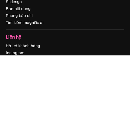
Slidesgo
Bán nội dung
Phòng báo chí
Tìm kiếm magnific.ai
Liên hệ
Hỗ trợ khách hàng
Instagram
YouTube
LinkedIn
TikTok
Discord
X
Reddit
Copyright © 2010-
2026
Freepik Company S.L.U.
Mọi quyền được bảo lưu
.