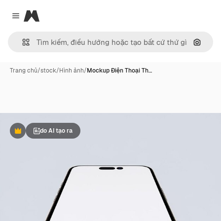
Magnific
Close menu
Tìm ki
Trang chủ
/
stock
/
Hình ảnh
/
Mockup Điện Thoại Th…
do AI tạo ra
Phần thưởng