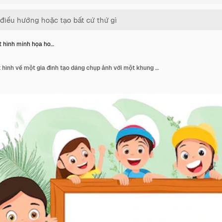
 hình minh họa ho…
Một hình minh họa hoạt hình về một gia đình tạo dáng chụp ảnh với một khung hình có dòng chữ những đứa trẻ hạnh phúc