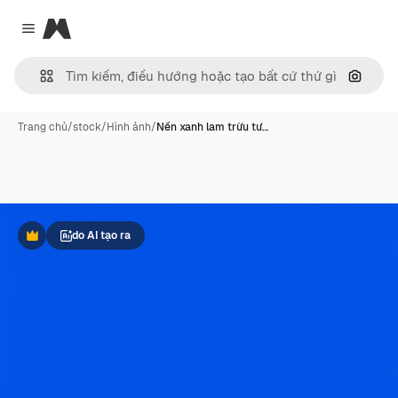
Magnific
Close menu
Tìm ki
Trang chủ
/
stock
/
Hình ảnh
/
Nền xanh lam trừu tư…
do AI tạo ra
Phần thưởng