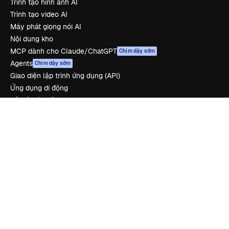
Trình tạo hình ảnh AI
Trình tạo video AI
Máy phát giọng nói AI
Nội dung kho
MCP dành cho Claude/ChatGPT
Chim dậy sớm
Agents
Chim dậy sớm
Giao diện lập trình ứng dụng (API)
Ứng dụng di động
Tất cả các công cụ Magnific
Bắt đầu
Academy
Tài liệu
Hỗ trợ
Điều khoản sử dụng
Chính sách bảo mật
Bản gốc
Chim dậy sớm
Chính sách cookie
Trung tâm tin cậy