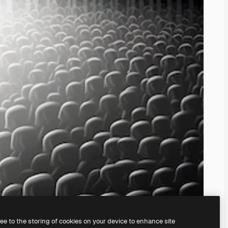
ree to the storing of cookies on your device to enhance site
ằng
Trình tạo hình ảnh AI
của chúng tôi.