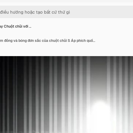
y Chuột chũi với …
Ngày Chuột chũi với đám đông và bóng đơn sắc của chuột chũi S Áp phích quốc tế đầy màu sắc Sân khấu