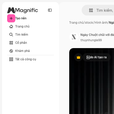
Tạo nên
Trang chủ
/
stock
/
Hình ảnh
/
Ngà
Trang chủ
Tìm kiếm
thuynhungle99
Cổ phần
Khám phá
do AI tạo ra
Tất cả công cụ
Phần thưởng