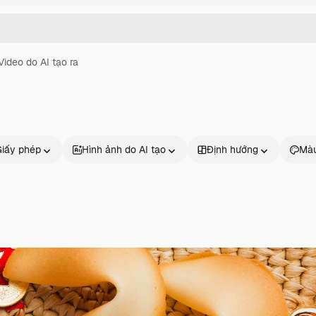
Video do AI tạo ra
Giấy phép
Hình ảnh do AI tạo
Định hướng
Màu