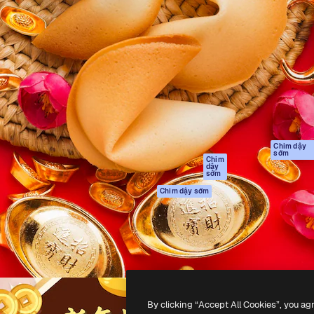
Sản phẩm
Bắt đầu
tạo giúp bạn làm chủ những
Spaces
Academy
ắc nhất. Hơn 1 triệu người
Trợ Lý AI
Tài liệu
 các nhà sáng tạo, doanh
Trình tạo hình ảnh
Hỗ trợ
và studio.
AI
Điều khoản sử
Trình tạo video AI
dụng
Máy phát giọng nói
Chính sách bảo
AI
mật
Nội dung kho
Bản
Chim dậy
sớm
gốc
MCP dành cho
Chim
dậy
Claude/ChatGPT
Chính sách cooki
sớm
Agents
Trung tâm tin cậ
Chim dậy sớm
Giao diện lập trình
Đối tác liên kết
ứng dụng (API)
Công ty
Ứng dụng di động
Tất cả các công cụ
Magnific
By clicking “Accept All Cookies”, you ag