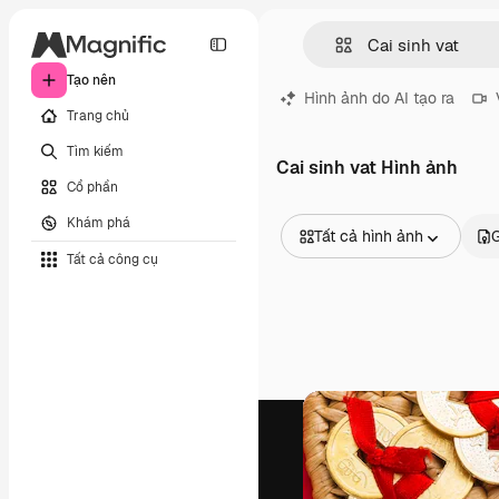
Tạo nên
Hình ảnh do AI tạo ra
Trang chủ
Tìm kiếm
Cai sinh vat Hình ảnh
Cổ phần
Khám phá
Tất cả hình ảnh
Tất cả công cụ
Tất cả hình ảnh
Các vectơ
Minh họa
Hình ảnh
PSD
Mẫu
Mô hình
Video
Đoạn video
Đồ họa chuyển động
Mẫu video.
Biểu tượng
Mô hình 3D