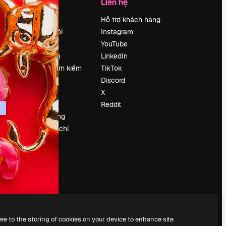
Công ty
Liên hệ
Bảng giá
Hỗ trợ khách hàng
Về chúng tôi
Instagram
Reviews
YouTube
Tuyển dụng
LinkedIn
Xu hướng tìm kiếm
TikTok
Blog
Discord
Sự kiện
X
Slidesgo
Reddit
Bán nội dung
e
Phòng báo chí
y
Tìm kiếm
magnific.ai
ree to the storing of cookies on your device to enhance site