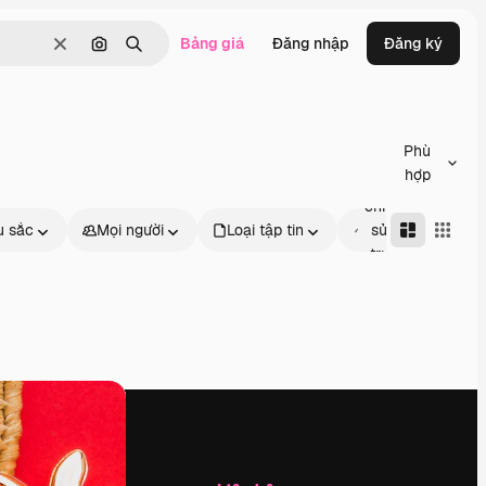
Bảng giá
Đăng nhập
Đăng ký
Thông thoáng
Tìm kiếm bằng hình ảnh
Tìm kiếm
Phù
hợp
Có thể
chỉnh
 sắc
Mọi người
Loại tập tin
sửa
Trìn
trực
tuyến