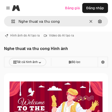
Magnific
Bảng giá
Đăng nhập
Close menu
Thông thoá
Tìm ki
Hình ảnh do AI tạo ra
Video do AI tạo ra
Nghe thuat va thu cong Hình ảnh
Tất cả hình ảnh
Bộ lọc