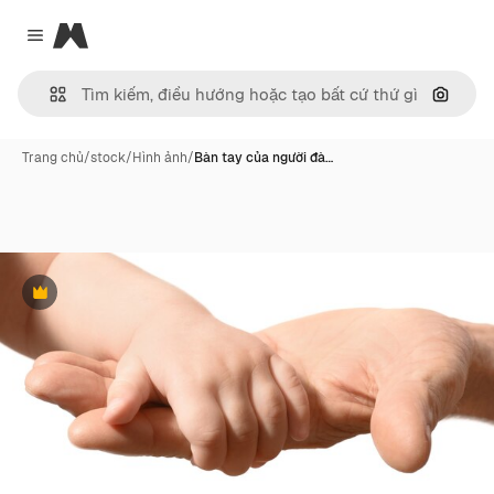
Magnific
Close menu
Tìm ki
Trang chủ
/
stock
/
Hình ảnh
/
Bàn tay của người đà…
Phần thưởng