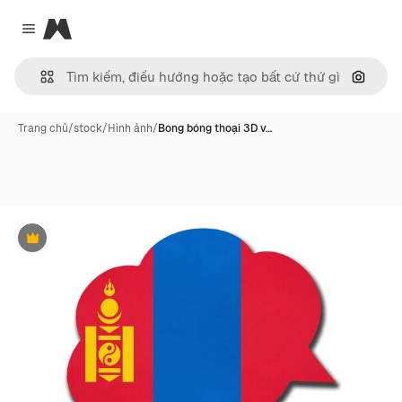
Magnific
Close menu
Tìm ki
Trang chủ
/
stock
/
Hình ảnh
/
Bong bóng thoại 3D v…
Phần thưởng