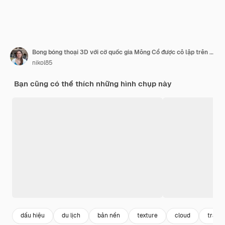
Bong bóng thoại 3D với cờ quốc gia Mông Cổ được cô lập trên nền trắng. Nói và học tiếng Mông Cổ. Biểu tượng của quốc gia. Dấu hiệu giao tiếp thế giới.
nikol85
Bạn cũng có thể thích những hình chụp này
dấu hiệu
du lịch
bản nền
texture
cloud
trắng