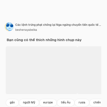
Các lệnh trừng phạt chống lại Nga ngừng chuyển tiền quốc tế nhanh chóng khủng hoảng kinh tế lệnh cấm tiền tệ toàn cầu Phần tử của hình ảnh do NASA cung cấp
beshenayabelka
Bạn cũng có thể thích những hình chụp này
gần
người Mỹ
europe
tiểu Âu
rusia
chiến tra