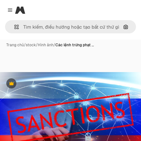
Magnific
Close menu
Tìm ki
Trang chủ
/
stock
/
Hình ảnh
/
Các lệnh trừng phạt …
Phần thưởng