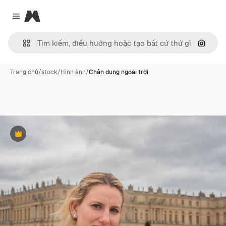
Magnific
Close menu
Tìm ki
Trang chủ
/
stock
/
Hình ảnh
/
Chân dung ngoài trời
Phần thưởng