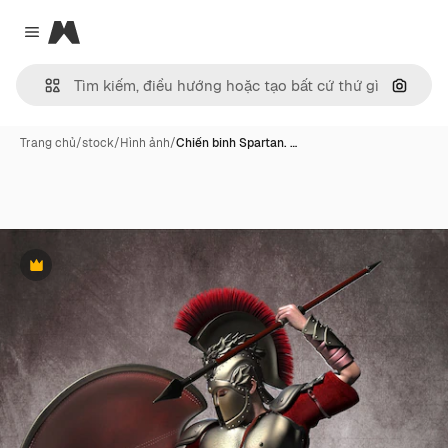
Magnific
Close menu
Tìm ki
Trang chủ
/
stock
/
Hình ảnh
/
Chiến binh Spartan. …
Phần thưởng