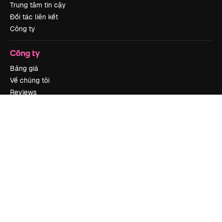
Trung tâm tin cậy
Đối tác liên kết
Công ty
Công ty
Bảng giá
Về chúng tôi
Reviews
Tuyển dụng
Xu hướng tìm kiếm
Blog
Sự kiện
Slidesgo
Bán nội dung
Phòng báo chí
Tìm kiếm magnific.ai
Liên hệ