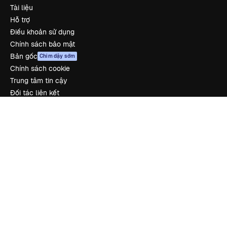
Tài liệu
Hỗ trợ
Điều khoản sử dụng
Chính sách bảo mật
Bản gốc
Chim dậy sớm
Chính sách cookie
Trung tâm tin cậy
Đối tác liên kết
Công ty
Công ty
Bảng giá
Về chúng tôi
Reviews
Tuyển dụng
Xu hướng tìm kiếm
Blog
Sự kiện