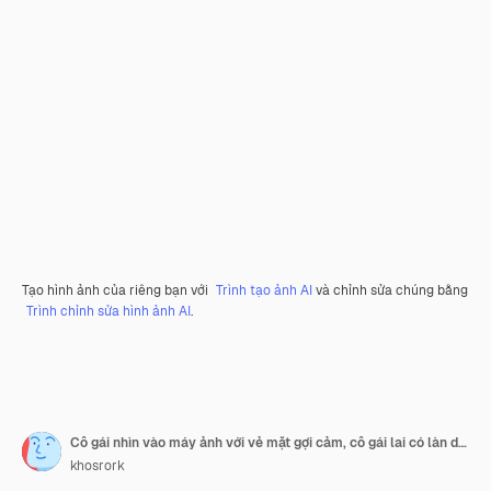
Tạo hình ảnh của riêng bạn với
Trình tạo ảnh AI
và chỉnh sửa chúng bằng
Trình chỉnh sửa hình ảnh AI
.
Cô gái nhìn vào máy ảnh với vẻ mặt gợi cảm, cô gái lai có làn da hoàn hảo và sạch sẽ
khosrork