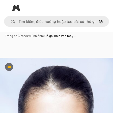
Magnific
Close menu
Tìm ki
Trang chủ
/
stock
/
Hình ảnh
/
Cô gái nhìn vào máy …
Phần thưởng