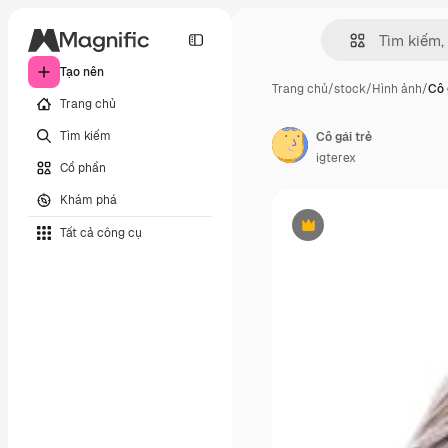
Tạo nên
Trang chủ
/
stock
/
Hình ảnh
/
Cô 
Trang chủ
Tìm kiếm
Cô gái trẻ
igterex
Cổ phần
Khám phá
Tất cả công cụ
Phần thưởng