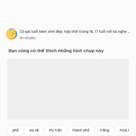
Cô gái tuổi teen xinh đẹp, hợp thời trang 16, 17 tuổi với tai nghe không dây cùng kiểu tóc nhuộm màu sáng trên đường phố mùa hè đầy nắng. Phong cách sống, tuổi trẻ, thời trang, vẻ đẹp
vh-studio
Bạn cũng có thể thích những hình chụp này
phố
vui vẻ
thị trấn
thành phố
trắng
mùa hè