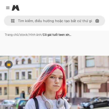
Magnific
Close menu
Tìm ki
Trang chủ
/
stock
/
Hình ảnh
/
Cô gái tuổi teen xin…
Phần thưởng