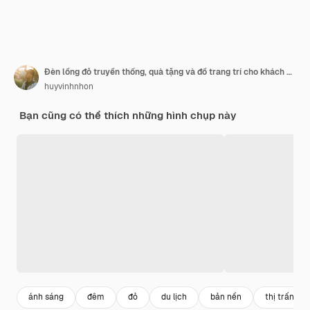
Đèn lồng đỏ truyền thống, quà tặng và đồ trang trí cho khách du lịch chụp ảnh trong dịp Tết. Đồ trang trí cho năm mới. Chữ trong ảnh có nghĩa là Tết Nguyên đán, chúc mừng năm mới và những lời chúc tốt đẹp nhất đến mọi người
huyvinhnhon
Bạn cũng có thể thích những hình chụp này
ánh sáng
đêm
đỏ
du lịch
bản nền
thị trấn