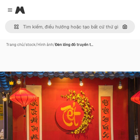
Magnific
Close menu
Tìm ki
Trang chủ
/
stock
/
Hình ảnh
/
Đèn lồng đỏ truyền t…
Phần thưởng