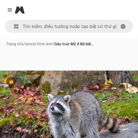
Magnific
Close menu
Tìm ki
Trang chủ
/
stock
/
Hình ảnh
/
Gấu trúc Mỹ ở Bờ biể…
Phần thưởng