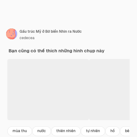
Gấu trúc Mỹ ở Bờ biển Nhìn ra Nước
cedecea
Bạn cũng có thể thích những hình chụp này
mùa thu
nước
thiên nhiên
tự nhiên
hồ
bên ngo