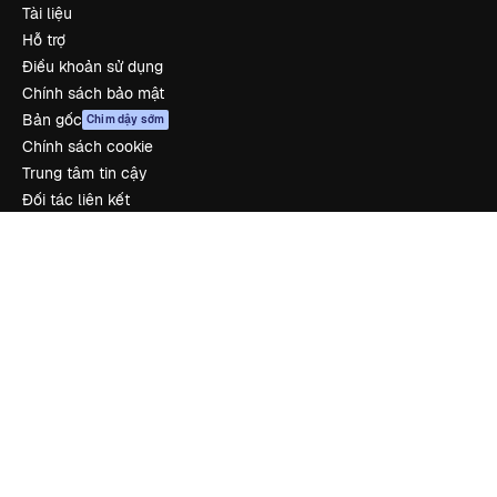
Tài liệu
Hỗ trợ
Điều khoản sử dụng
Chính sách bảo mật
Bản gốc
Chim dậy sớm
Chính sách cookie
Trung tâm tin cậy
Đối tác liên kết
Công ty
Công ty
Bảng giá
Về chúng tôi
Reviews
Tuyển dụng
Xu hướng tìm kiếm
Blog
Sự kiện