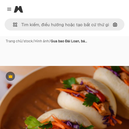
Magnific
Close menu
Tìm ki
Trang chủ
/
stock
/
Hình ảnh
/
Gua bao Đài Loan, bá…
Phần thưởng