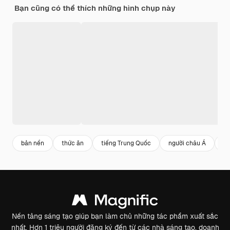
Bạn cũng có thể thích những hình chụp này
bản nền
thức ăn
tiếng Trung Quốc
người châu Á
tr
Nền tảng sáng tạo giúp bạn làm chủ những tác phẩm xuất sắc
nhất. Hơn 1 triệu người đăng ký đến từ các nhà sáng tạo, doanh