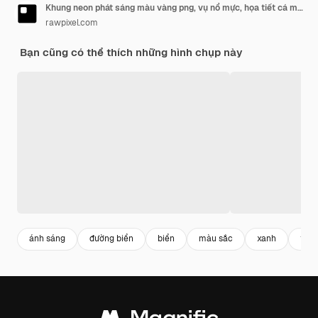
Khung neon phát sáng màu vàng png, vụ nổ mực, họa tiết cá mập
rawpixel.com
Bạn cũng có thể thích những hình chụp này
ánh sáng
đường biển
biển
màu sắc
xanh
trốn