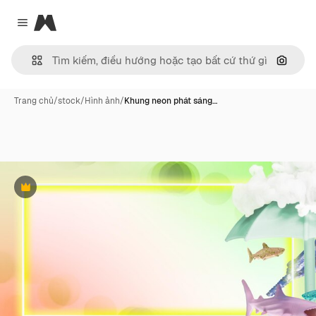
Magnific
Close menu
Tìm ki
Trang chủ
/
stock
/
Hình ảnh
/
Khung neon phát sáng…
Phần thưởng