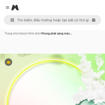
Magnific
Close menu
Tìm ki
Trang chủ
/
stock
/
Hình ảnh
/
Khung phát sáng màu …
Phần thưởng