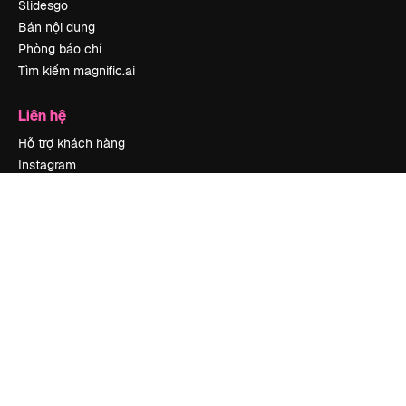
Slidesgo
Bán nội dung
Phòng báo chí
Tìm kiếm magnific.ai
Liên hệ
Hỗ trợ khách hàng
Instagram
YouTube
LinkedIn
TikTok
Discord
X
Reddit
Copyright © 2010-
2026
Freepik Company S.L.U.
Mọi quyền được bảo lưu
.