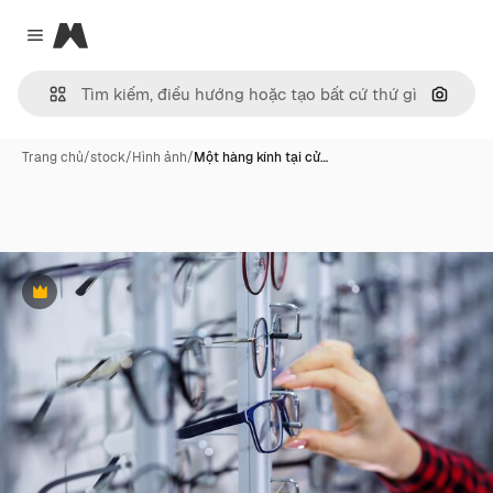
Magnific
Close menu
Tìm ki
Trang chủ
/
stock
/
Hình ảnh
/
Một hàng kính tại cử…
Phần thưởng