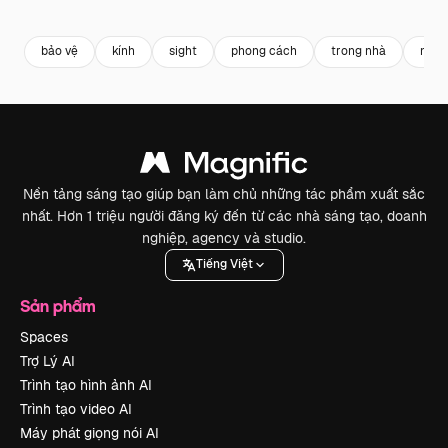
Premium
Premium
Premium
Premium
bảo vệ
kính
sight
phong cách
trong nhà
ngườ
Nền tảng sáng tạo giúp bạn làm chủ những tác phẩm xuất sắc
nhất. Hơn 1 triệu người đăng ký đến từ các nhà sáng tạo, doanh
nghiệp, agency và studio.
Tiếng Việt
Sản phẩm
Spaces
Trợ Lý AI
Trình tạo hình ảnh AI
Trình tạo video AI
Máy phát giọng nói AI