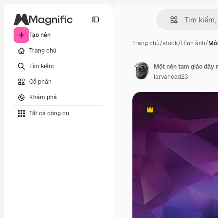
Tạo nên
Trang chủ
/
stock
/
Hình ảnh
/
Một
Trang chủ
Tìm kiếm
Một nền tam giác đầy 
larvahead23
Cổ phần
Khám phá
Tất cả công cụ
Phần thưởng